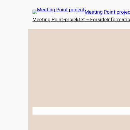
Spring
Meeting Point proje
til
Meeting Point-projektet – Forside
Informatio
indhold