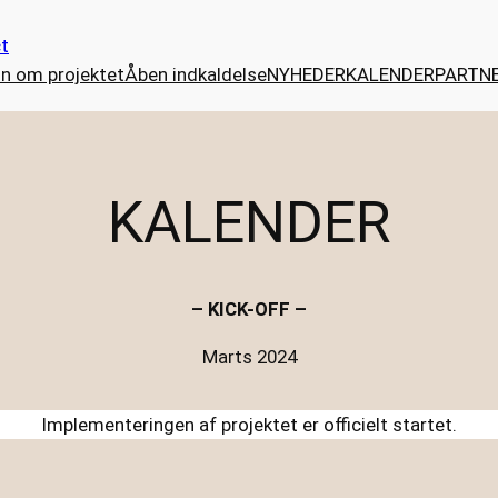
ct
n om projektet
Åben indkaldelse
NYHEDER
KALENDER
PARTN
KALENDER
– KICK-OFF –
Marts 2024
Implementeringen af projektet er officielt startet.