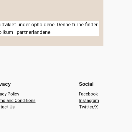
 udviklet under opholdene. Denne turné finder
blikum i partnerlandene.
ivacy
Social
vacy Policy
Facebook
ms and Conditions
Instagram
tact Us
Twitter/X