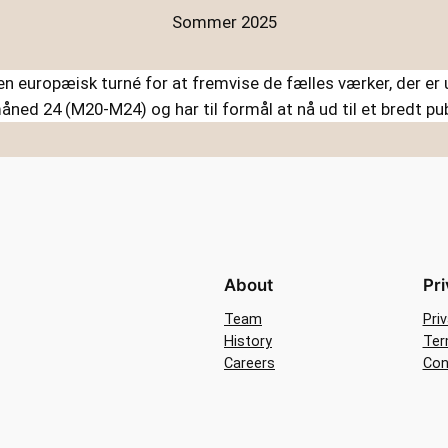
Sommer 2025
en europæisk turné for at fremvise de fælles værker, der er
åned 24 (M20-M24) og har til formål at nå ud til et bredt pu
About
Pr
Team
Pri
History
Ter
Careers
Con